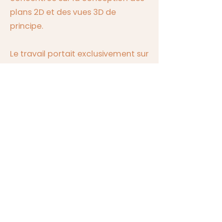
plans 2D et des vues 3D de
principe.
Le travail portait exclusivement sur
l’agencement et l’optimisation de
l’espace, afin de permettre au
propriétaire de se projeter dans
son futur intérieur.
Résultat
Une maison repensée dans sa
structure même, prête à évoluer
avec ses occupants et à
s’adapter à de nouveaux usages.