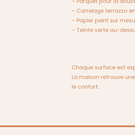
– Parquet pour la douc
– Carrelage terrazzo en
– Papier peint sur mes
– Teinte verte au-dess
Résultat
Chaque surface est exp
La maison retrouve une
le confort.