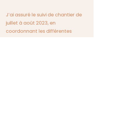
J’ai assuré le suivi de chantier de
juillet à août 2023, en
coordonnant les différentes
interventions.
Résultat
La maison conserve son identité
tout en gagnant en fonctionnalité
et en confort.
Une rénovation mesurée qui
redonne à cette case Tomi une
nouvelle dynamique adaptée à la
vie de famille.